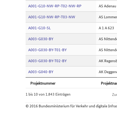
A001-G10-NW-RP-T02-NW-RP
AS Adenau 
A001-G10-NW-RP-T03-NW
AS Lommers
A001-G10-SL
A 1 A 623
A003-G030-BY
AS Nittend
A003-G030-BY-T01-BY
AS Nittend
A003-G030-BY-T02-BY
AK Regensb
A003-G040-BY
AK Deggend
Projektnummer
Projektn
1 bis 10 von 1.843 Einträgen
Zu
© 2016 Bundesministerium für Verkehr und digitale Infra