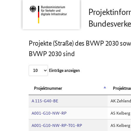
Projektinfo
Bundesverke
Projekte (Straße) des BVWP 2030 sowie
BVWP 2030 sind
Einträge anzeigen
Projektnummer
Projektn
A 115-G40-BE
AK Zehlend
A001-G10-NW-RP
AS Kelberg
A001-G10-NW-RP-T01-RP
AS Kelberg