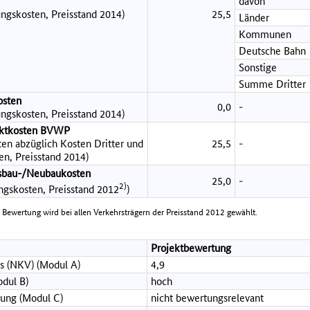
davon
ngskosten, Preisstand 2014)
25,5
Länder
Kommunen
Deutsche Bahn
Sonstige
Summe Dritter
osten
0,0
-
ngskosten, Preisstand 2014)
jektkosten BVWP
en abzüglich Kosten Dritter und
25,5
-
en, Preisstand 2014)
sbau-/Neubaukosten
25,0
-
2)
ungskosten, Preisstand 2012
)
e Bewertung wird bei allen Verkehrsträgern der Preisstand 2012 gewählt.
Projektbewertung
s (NKV) (Modul A)
4,9
dul B)
hoch
ung (Modul C)
nicht bewertungsrelevant