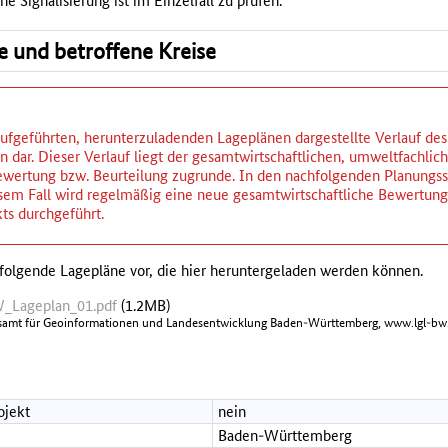
ne Signalisierung ist im Einzelfall zu prüfen.
se und betroffene Kreise
ufgeführten, herunterzuladenden Lageplänen dargestellte Verlauf des P
 dar. Dieser Verlauf liegt der gesamtwirtschaftlichen, umweltfachlic
wertung bzw. Beurteilung zugrunde. In den nachfolgenden Planungsst
iesem Fall wird regelmäßig eine neue gesamtwirtschaftliche Bewertu
ts durchgeführt.
folgende Lagepläne vor, die hier heruntergeladen werden können.
_Lageplan_01.pdf
(1.2MB)
samt für Geoinformationen und Landesentwicklung Baden-Württemberg, www.lgl-bw.
ojekt
nein
Baden-Württemberg