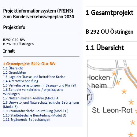
Projektinformationssystem (PRINS)
1 Gesamtprojekt
zum Bundesverkehrswegeplan 2030
Projektinfo
B 292 OU Östringen
B292-G10-BW
B 292 OU Östringen
1.1 Übersicht
Inhalt
1 Gesamtprojekt: B292-G10-BW
1.1 Übersicht
1.2 Grunddaten
1.3 Lage der Trasse und betroffene Kreise
1.4 Alternativenprüfung
1.5 Verkehrsbelastungen im Bezugs- und Planfall
1.6 Zentrale verkehrliche / physikalische
Wirkungen
1.7 Nutzen-Kosten-Analyse (Modul A)
1.8 Umwelt- und Naturschutzfachliche Beurteilung
(Modul B)
1.9 Raumordnerische Beurteilung (Modul C)
1.10 Städtebauliche Beurteilung (Modul D)
1.11 Ergänzende Betrachtungen