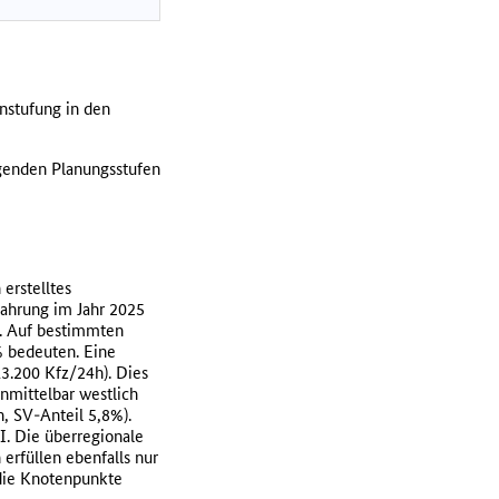
instufung in den
lgenden Planungsstufen
erstelltes
ahrung im Jahr 2025
). Auf bestimmten
% bedeuten. Eine
13.200 Kfz/24h). Dies
unmittelbar westlich
, SV-Anteil 5,8%).
I. Die überregionale
rfüllen ebenfalls nur
 die Knotenpunkte