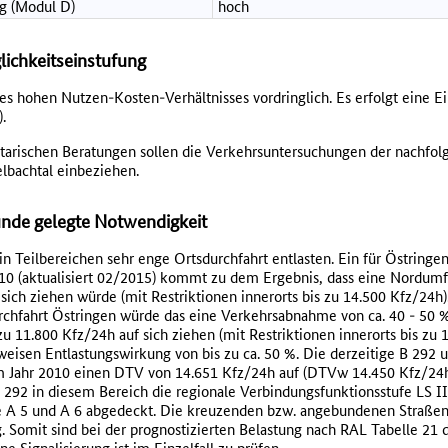
g (Modul D)
hoch
lichkeitseinstufung
des hohen Nutzen-Kosten-Verhältnisses vordringlich. Es erfolgt eine E
.
tarischen Beratungen sollen die Verkehrsuntersuchungen der nachfo
bachtal einbeziehen.
nde gelegte Notwendigkeit
n Teilbereichen sehr enge Ortsdurchfahrt entlasten. Ein für Östringen 
10 (aktualisiert 02/2015) kommt zu dem Ergebnis, dass eine Nordumf
 sich ziehen würde (mit Restriktionen innerorts bis zu 14.500 Kfz/24h
urchfahrt Östringen würde das eine Verkehrsabnahme von ca. 40 - 50 
 11.800 Kfz/24h auf sich ziehen (mit Restriktionen innerorts bis zu 
sweisen Entlastungswirkung von bis zu ca. 50 %. Die derzeitige B 292 
im Jahr 2010 einen DTV von 14.651 Kfz/24h auf (DTVw 14.450 Kfz/24h
B 292 in diesem Bereich die regionale Verbindungsfunktionsstufe LS II
e A 5 und A 6 abgedeckt. Die kreuzenden bzw. angebundenen Straßen e
. Somit sind bei der prognostizierten Belastung nach RAL Tabelle 21