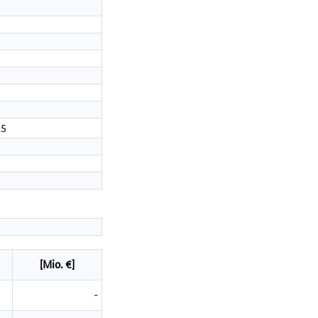
15
[Mio. €]
-