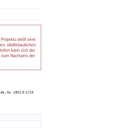
rojekts stellt eine
hen, städtebaulichen
ufen kann sich der
ng zum Nachweis der
de , Az.: 2851.9-1/19