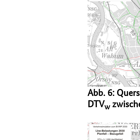
Abb. 6: Quer
DTV
zwische
w