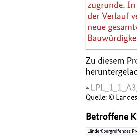
zugrunde. In
der Verlauf v
neue gesamtw
Bauwürdigkei
Zu diesem Pro
heruntergela
LPL_1_1_A
Quelle: © Lande
Betroffene K
Länderübergreifendes Pr