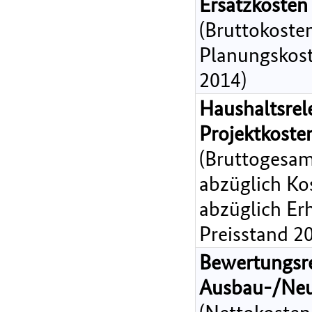
Ersatzkosten
(Bruttokoste
Planungskost
2014)
Haushaltsrel
Projektkost
(Bruttogesam
abzüglich Ko
abzüglich Er
Preisstand 2
Bewertungsr
Ausbau-/Ne