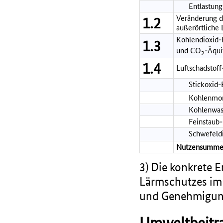
Entlastung
Veränderung de
1.2
außerörtliche
Kohlendioxid-
1.3
und CO
-Äqui
2
1.4
Luftschadstof
Stickoxid
Kohlenmon
Kohlenwas
Feinstaub
Schwefeld
Nutzensumme
3) Die konkrete 
Lärmschutzes im 
und Genehmigung
Umweltbeitra