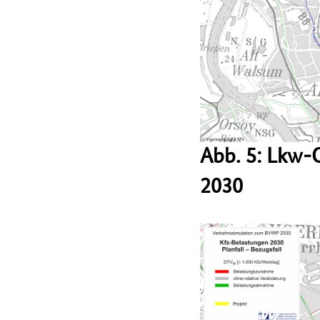
Abb. 5: Lkw-
2030