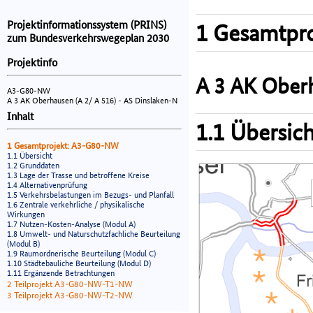
Projektinformationssystem (PRINS)
1 Gesamtpro
zum Bundesverkehrswegeplan 2030
Projektinfo
A 3 AK Oberh
A3-G80-NW
A 3 AK Oberhausen (A 2/ A 516) - AS Dinslaken-N
Inhalt
1.1 Übersich
1 Gesamtprojekt: A3-G80-NW
1.1 Übersicht
1.2 Grunddaten
1.3 Lage der Trasse und betroffene Kreise
1.4 Alternativenprüfung
1.5 Verkehrsbelastungen im Bezugs- und Planfall
1.6 Zentrale verkehrliche / physikalische
Wirkungen
1.7 Nutzen-Kosten-Analyse (Modul A)
1.8 Umwelt- und Naturschutzfachliche Beurteilung
(Modul B)
1.9 Raumordnerische Beurteilung (Modul C)
1.10 Städtebauliche Beurteilung (Modul D)
1.11 Ergänzende Betrachtungen
2 Teilprojekt A3-G80-NW-T1-NW
3 Teilprojekt A3-G80-NW-T2-NW