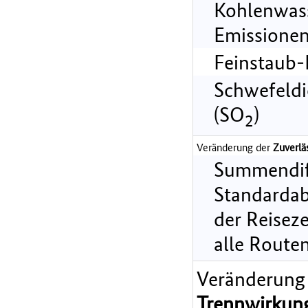
Kohlenwass
Emissionen
Feinstaub-
Schwefeldi
(SO
)
2
Veränderung der
Zuverlä
Summendif
Standarda
der Reiseze
alle Route
Veränderung
Trennwirkun