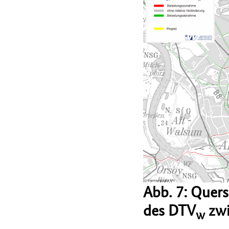
Abb. 7: Quer
des DTV
zwi
w