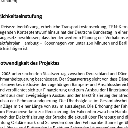
 Minuten]
lichkeitseinstufung
e Reisezeitverkürzung, erhebliche Transportkostensenkung, TEN-Kern
egenden Konzeptentwurf hinaus hat der Deutsche Bundestag in eine
gesetz beschlossen, dass bei der weiteren Planung des Vorhabens 
m Taktfahrplan Hamburg – Kopenhagen von unter 150 Minuten und Ber
cksichtigen ist.
twendigkeit des Projektes
 2008 unterzeichneten Staatsvertrag zwischen Deutschland und Dän
ehmarnbeltquerung beschlossen. Der Staatsvertrag sieht vor, dass Dän
sbauwerkes inklusive der zugehörigen Rampen- und Anschlussbereic
nd verpflichtet sich zur Finanzierung und zum Ausbau der Hinterland
steht aus dem zweigleisigen Ausbau und der Elektrifizierung der Str
ubau der Fehmarnsundquerung. Die Überholgleise im Gesamtabschni
für Züge mit einer Länge von 835 m auszulegen. Die Erhöhung der Fa
t im Personenverkehr zur Reduzierung der Fahrzeiten zwischen Hamb
ch der Elektrifizierung der Strecke die aktuell über Flensburg und di
chtung Ostdänemark und Schweden über den Fehmarnbelttunnel gefüh
r Lübeck und Puttgarden in Richtung Schweden ist gegenüber der a