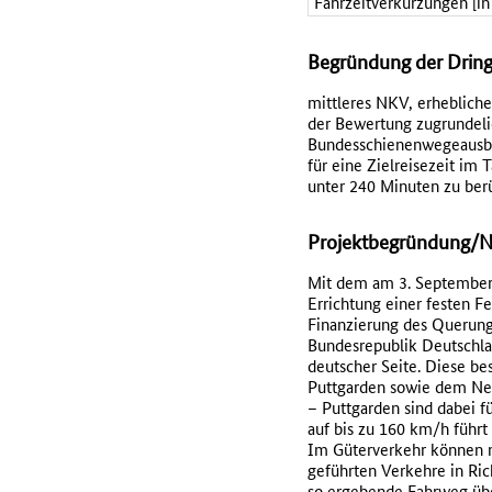
Fahrzeitverkürzungen [in
Begründung der Dring
mittleres NKV, erheblich
der Bewertung zugrundeli
Bundesschienenwegeausbau
für eine Zielreisezeit i
unter 240 Minuten zu berü
Projektbegründung/No
Mit dem am 3. September
Errichtung einer festen F
Finanzierung des Querung
Bundesrepublik Deutschla
deutscher Seite. Diese be
Puttgarden sowie dem Ne
– Puttgarden sind dabei 
auf bis zu 160 km/h führ
Im Güterverkehr können na
geführten Verkehre in Ri
so ergebende Fahrweg übe