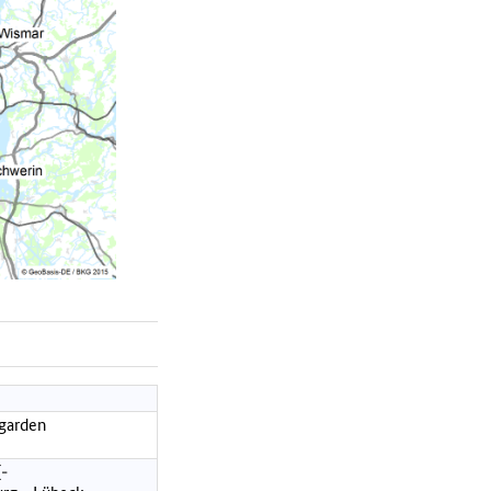
garden
(-