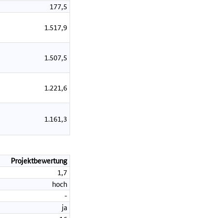
177,5
1.517,9
1.507,5
1.221,6
1.161,3
Projektbewertung
1,7
hoch
-
ja