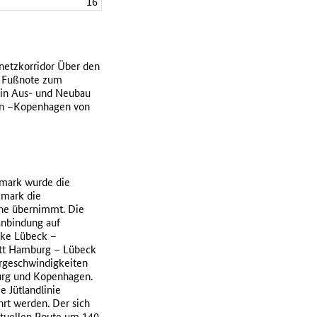
16
netzkorridor Über den
r Fußnote zum
ein Aus- und Neubau
lin –Kopenhagen von
emark wurde die
emark die
he übernimmt. Die
anbindung auf
ecke Lübeck –
tt Hamburg – Lübeck
hrgeschwindigkeiten
urg und Kopenhagen.
e Jütlandlinie
rt werden. Der sich
ktuellen Route um 140