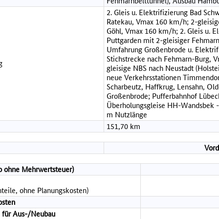
Fehmarnbelttunnel), Ausbau Hambu
2. Gleis u. Elektrifizierung Bad Sch
Ratekau, Vmax 160 km/h; 2-gleisig
Göhl, Vmax 160 km/h; 2. Gleis u. El
Puttgarden mit 2-gleisiger Fehmar
Umfahrung Großenbrode u. Elektrif
Stichstrecke nach Fehmarn-Burg, 
g
gleisige NBS nach Neustadt (Holstei
neue Verkehrsstationen Timmendorf
Scharbeutz, Haffkrug, Lensahn, Ol
Großenbrode; Pufferbahnhof Lübeck
Überholungsgleise HH-Wandsbek - 
m Nutzlänge
151,70 km
Vord
to ohne Mehrwertsteuer)
teile, ohne Planungskosten)
osten
 für Aus-/Neubau