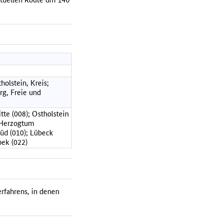
holstein, Kreis;
rg, Freie und
te (008); Ostholstein
 Herzogtum
üd (010); Lübeck
ek (022)
rfahrens, in denen