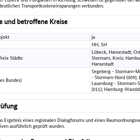
deutlichen Transportkosteneinsparungen verbunden.
se und betroffene Kreise
ojekt
ja
HH, SH
Lübeck, Hansestadt; Ost
freie Städte
Stormarn, Kreis; Hambu
Hansestadt
Segeberg - Stormarn-Mit
- Stormarn-Nord (009);
des Bundes)
Lauenburg - Stormarn-S
(011); Hamburg-Wandsb
rüfung
das Ergebnis eines regionalen Dialogforums und eines Raumordnungsve
iven ausführlich geprüft wurden.