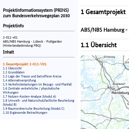
Projektinformationssystem (PRINS)
1 Gesamtprojekt
zum Bundesverkehrswegeplan 2030
Projektinfo
ABS/NBS Hamburg - L
2-011-v01
ABS/NBS Hamburg - Lübeck - Puttgarden
1.1 Übersicht
(Hinterlandanbindung FBQ)
Inhalt
1 Gesamtprojekt: 2-011-V01
1.1 Übersicht
1.2 Grunddaten
1.3 Lage der Trasse und betroffene Kreise
1.4 Alternativenprüfung
1.5 Verkehrsbelastungen im Bezugs- und Planfall
1.6 Zentrale verkehrliche / physikalische
Wirkungen
1.7 Nutzen-Kosten-Analyse (Modul A)
1.8 Umwelt- und Naturschutzfachliche Beurteilung
(Modul B)
1.9 Raumordnerische Beurteilung (Modul C)
1.10 Ergänzende Betrachtungen