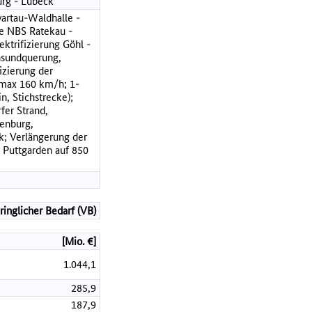
rg - Lübeck
wartau-Waldhalle -
e NBS Ratekau -
ektrifizierung Göhl -
nsundquerung,
izierung der
Vmax 160 km/h; 1-
n, Stichstrecke);
er Strand,
denburg,
; Verlängerung der
Puttgarden auf 850
ringlicher Bedarf (VB)
[Mio. €]
1.044,1
285,9
187,9